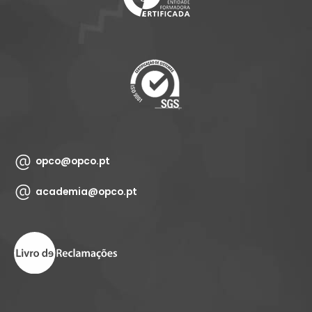
opco@opco.pt
academia@opco.pt