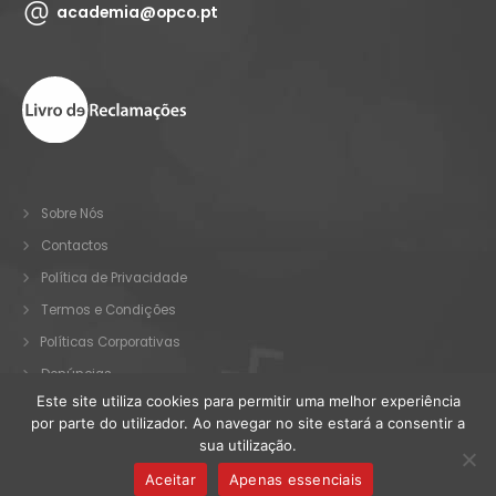
academia@opco.pt
Sobre Nós
Contactos
Política de Privacidade
Termos e Condições
Políticas Corporativas
Denúncias
Este site utiliza cookies para permitir uma melhor experiência
por parte do utilizador. Ao navegar no site estará a consentir a
sua utilização.
© OPCO 2025. Todos os direitos reservados.
Aceitar
Apenas essenciais