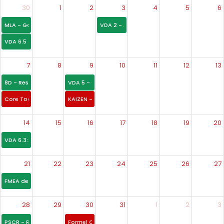
30
1
2
3
4
5
6
MLA - Garantia do Nível de Maturidade para Novas Peças
VDA 2 - Aprovação de Processo Produtivo
VDA 6.5 - Auditoria de Produto
7
8
9
10
11
12
13
8D - Resolução de Problemas em 8 Disciplinas
VDA 5 - Capacidade de Processos de Medição
Core Tools
KAIZEN - Melhoria Contínua
14
15
16
17
18
19
20
VDA 6.3:2023 Auditor de Processo - Qualificação
21
22
23
24
25
26
27
FMEA de acordo com AIAG-VDA
28
29
30
31
1
2
3
PSCR - Representante da Conformidade e Segurança do Produto
Formel Q - Requisitos Específicos Volkswagen