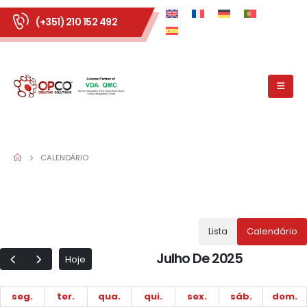
(+351) 210 152 492
CALENDÁRIO
Lista
Calendário
Julho De 2025
Hoje
seg.
ter.
qua.
qui.
sex.
sáb.
dom.