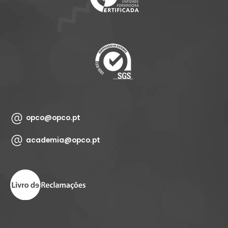
opco@opco.pt
academia@opco.pt