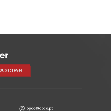
er
opco@opco.pt