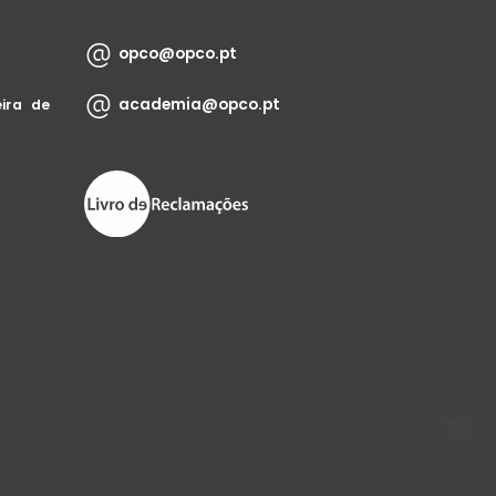
opco@opco.pt
academia@opco.pt
ira de