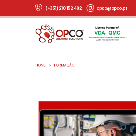
(+351) 210 152 492
opco@opco.pt
HOME
FORMAÇÃO