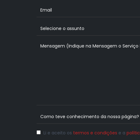
Li e aceito os
termos e condições
e a
políti