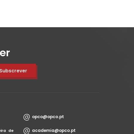
er
opco@opco.pt
academia@opco.pt
ira de