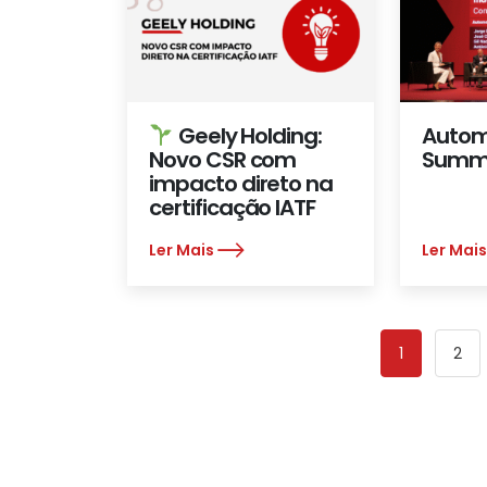
Geely Holding:
Autom
Novo CSR com
Summi
impacto direto na
certificação IATF
Ler Mais
Ler Mai
1
2