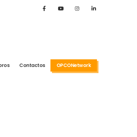
bros
Contactos
OPCONetwork