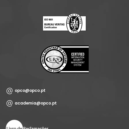
opco@opco.pt
academia@opco.pt