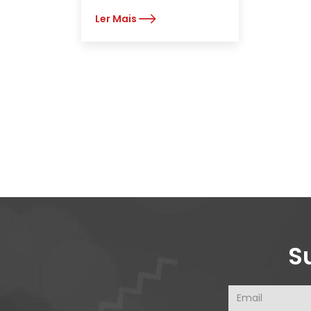
Ler Mais
S