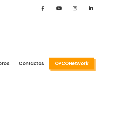
bros
Contactos
OPCONetwork