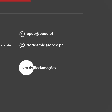
opco@opco.pt
academia@opco.pt
ira de