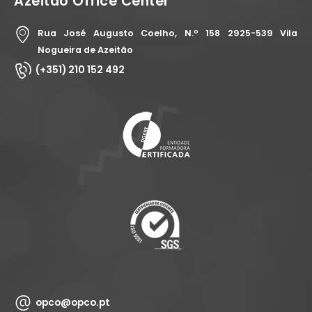
Azeitão Office Center
Rua José Augusto Coelho, N.º 158 2925-539 Vila
Nogueira de Azeitão
(+351) 210 152 492
opco@opco.pt