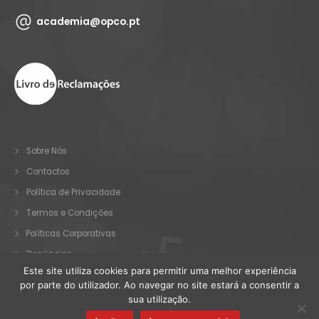
academia@opco.pt
Sobre Nós
Contactos
Política de Privacidade
Termos e Condições
Políticas Corporativas
Denúncias
Este site utiliza cookies para permitir uma melhor experiência
por parte do utilizador. Ao navegar no site estará a consentir a
sua utilização.
© OPCO 2025. Todos os direitos reservados.