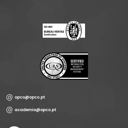
opco@opco.pt
academia@opco.pt