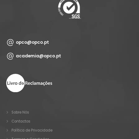
opco@opco.pt
academia@opco.pt
Sobre Nós
Contactos
Política de Privacidade