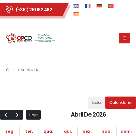
(+351) 210 152 492
CALENDRIER
Lista
Calendário
Abril De 2026
Hoje
seg.
ter.
qua.
qui.
sex.
sáb.
dom.