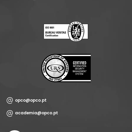
opco@opco.pt
academia@opco.pt