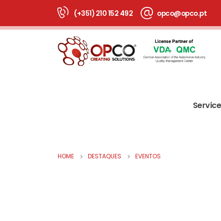
(+351) 210 152 492
opco@opco.pt
Servic
HOME
DESTAQUES
EVENTOS