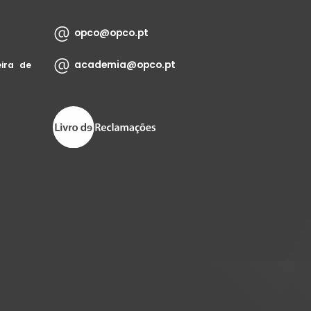
opco@opco.pt
academia@opco.pt
ira de