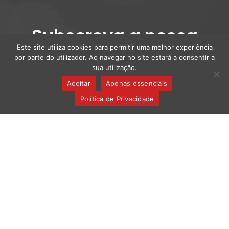
Subscreva a nossa
Este site utiliza cookies para permitir uma melhor experiência
newsletter
por parte do utilizador. Ao navegar no site estará a consentir a
sua utilização.
Aceitar
Apenas essenciais
Política de Privacidade