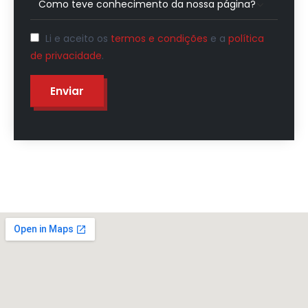
Li e aceito os
termos e condições
e a
política
de privacidade
.