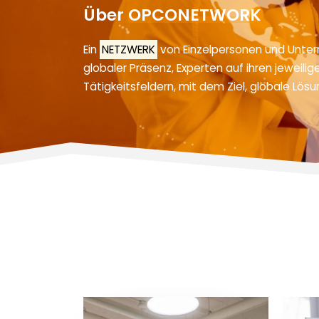
Über
OPCONETWORK
Ein
NETZWERK
von Einzelpersonen und Unte
globaler Präsenz, Experten auf ihren jeweilig
Tätigkeitsfeldern, mit dem Ziel, globale Lö