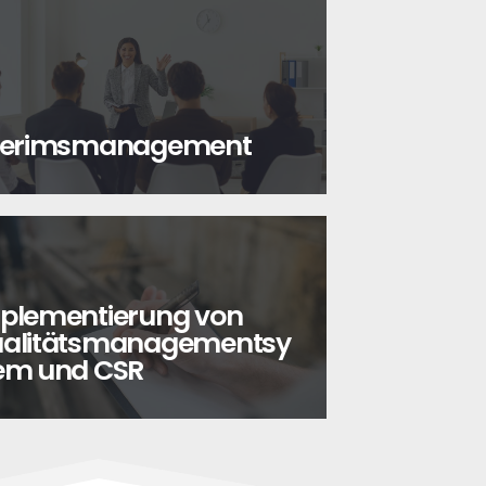
terimsmanagement
plementierung von
alitätsmanagementsy
em und CSR