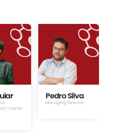
uiar
Pedro Silva
ess
Managing Director
nt | Senior