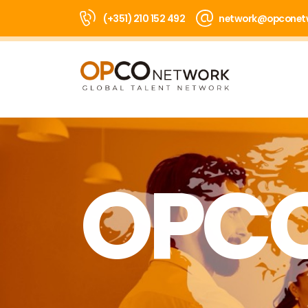
(+351) 210 152 492
network@opconet
OPC