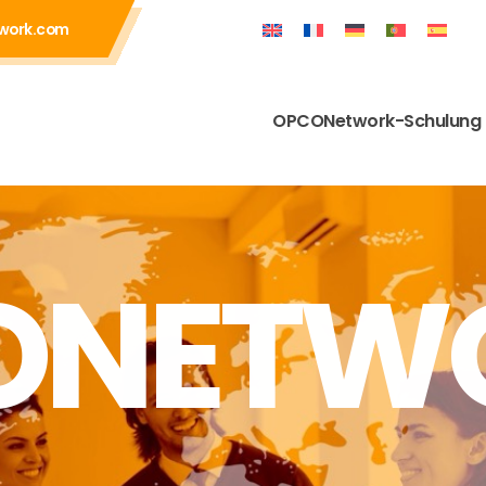
work.com
OPCONetwork-Schulung
ONETW