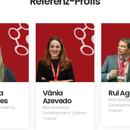
Referenz-Profis
a
Vânia
Rui Ag
es
Azevedo
New Busin
Developme
Academy
New Business
Trainer
Development | Senior
Trainer