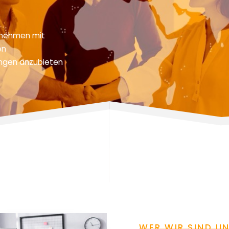
rnehmen mit
en
sungen anzubieten
WER WIR SIND U