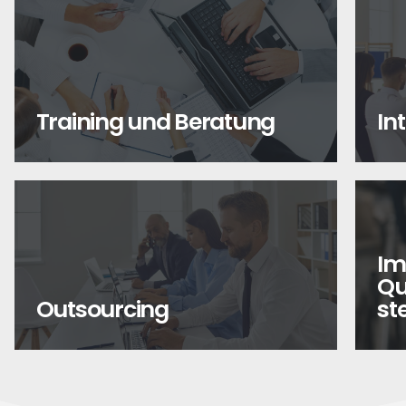
Training und Beratung
In
Im
Qu
Outsourcing
st