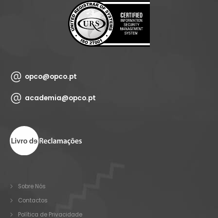
opco@opco.pt
academia@opco.pt
Sobre Nós
Contactos
Política de Privacidade