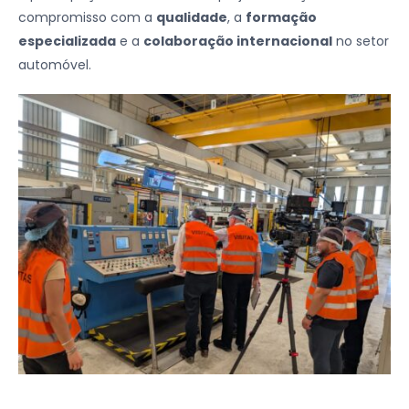
compromisso com a
qualidade
, a
formação
especializada
e a
colaboração internacional
no setor
automóvel.