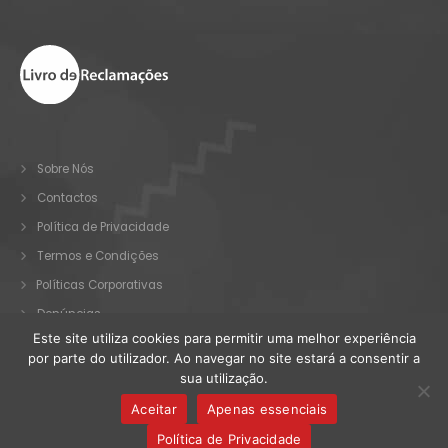
Sobre Nós
Contactos
Política de Privacidade
Termos e Condições
Políticas Corporativas
Denúncias
Este site utiliza cookies para permitir uma melhor experiência
por parte do utilizador. Ao navegar no site estará a consentir a
sua utilização.
© OPCO 2025. Todos os direitos reservados.
Aceitar
Apenas essenciais
Política de Privacidade