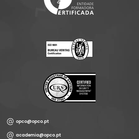
opco@opco.pt
academia@opco.pt